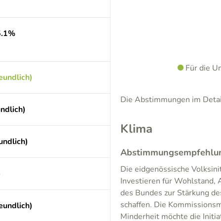
5.1%
Für die U
eundlich)
Die Abstimmungen im Detail
ndlich)
Klima
undlich)
Abstimmungsempfehlung
Die eidgenössische Volksinit
)
Investieren für Wohlstand, 
des Bundes zur Stärkung de
schaffen. Die Kommissionsme
eundlich)
Minderheit möchte die Initi