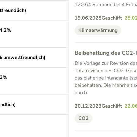
120:64 Stimmen bei 4 Enthal
freundlich)
19.06.2025
Geschäft
25.0
(4.2%
Klimaerwärmung
Beibehaltung des CO2-I
% umweltfreundlich)
Die Vorlage zur Revision d
Totalrevision des CO2-Gese
.3%
das bisherige Inlandanteils
beibehalten. Die Mehrheit s
durch.
ndlich)
20.12.2023
Geschäft
22.0
CO2