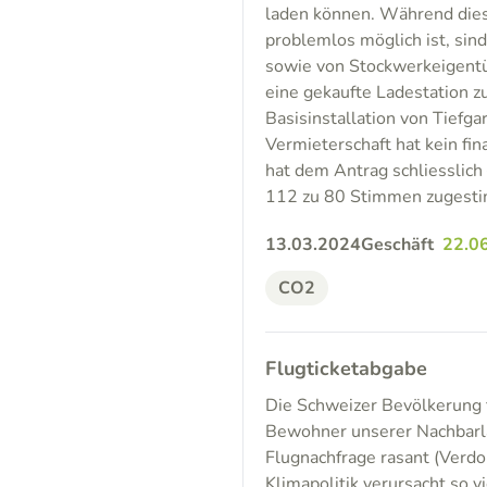
laden können. Während dies 
problemlos möglich ist, sin
sowie von Stockwerkeigentü
eine gekaufte Ladestation z
Basisinstallation von Tiefg
Vermieterschaft hat kein fin
hat dem Antrag schliesslich
112 zu 80 Stimmen zugestimm
13.03.2024
Geschäft
22.0
CO2
Flugticketabgabe
Die Schweizer Bevölkerung 
Bewohner unserer Nachbarlä
Flugnachfrage rasant (Verdo
Klimapolitik verursacht so 