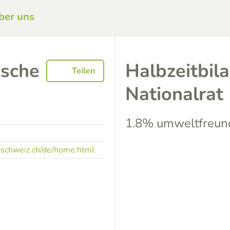
ber uns
ische
Halbzeitbila
Teilen
Nationalrat
1.8% umweltfreund
-schweiz.ch/de/home.html