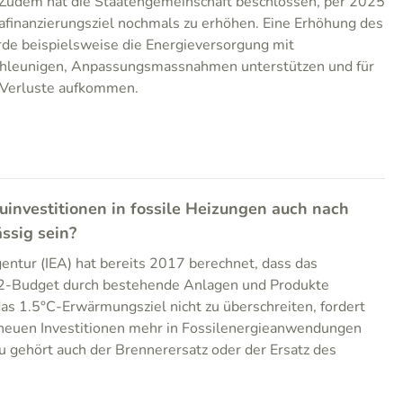
 Zudem hat die Staatengemeinschaft beschlossen, per 2025
inanzierungsziel nochmals zu erhöhen. Eine Erhöhung des
de beispielsweise die Energieversorgung mit
chleunigen, Anpassungsmassnahmen unterstützen und für
 Verluste aufkommen.
uinvestitionen in fossile Heizungen auch nach
ssig sein?
gentur (IEA) hat bereits 2017 berechnet, dass das
2-Budget durch bestehende Anlagen und Produkte
s 1.5°C-Erwärmungsziel nicht zu überschreiten, fordert
e neuen Investitionen mehr in Fossilenergieanwendungen
u gehört auch der Brennerersatz oder der Ersatz des