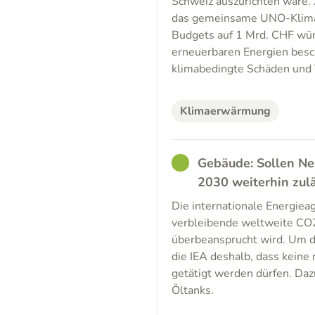
Schweiz auszurichten wäre.
das gemeinsame UNO-Klimaf
Budgets auf 1 Mrd. CHF wür
erneuerbaren Energien bes
klimabedingte Schäden und
Klimaerwärmung
GOOD
Gebäude: Sollen Ne
2030 weiterhin zulä
Die internationale Energiea
verbleibende weltweite CO
überbeansprucht wird. Um da
die IEA deshalb, dass kein
getätigt werden dürfen. Daz
Öltanks.