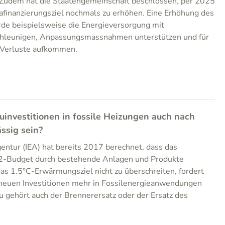
 Zudem hat die Staatengemeinschaft beschlossen, per 2025
inanzierungsziel nochmals zu erhöhen. Eine Erhöhung des
de beispielsweise die Energieversorgung mit
chleunigen, Anpassungsmassnahmen unterstützen und für
 Verluste aufkommen.
uinvestitionen in fossile Heizungen auch nach
ssig sein?
gentur (IEA) hat bereits 2017 berechnet, dass das
2-Budget durch bestehende Anlagen und Produkte
s 1.5°C-Erwärmungsziel nicht zu überschreiten, fordert
e neuen Investitionen mehr in Fossilenergieanwendungen
u gehört auch der Brennerersatz oder der Ersatz des