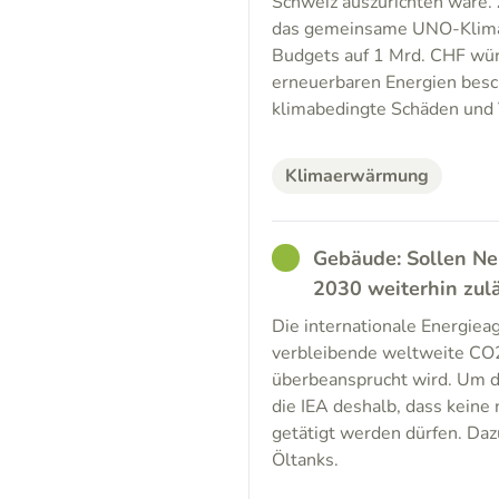
Schweiz auszurichten wäre.
das gemeinsame UNO-Klimaf
Budgets auf 1 Mrd. CHF wür
erneuerbaren Energien bes
klimabedingte Schäden und
Klimaerwärmung
GOOD
Gebäude: Sollen Ne
2030 weiterhin zulä
Die internationale Energiea
verbleibende weltweite CO
überbeansprucht wird. Um da
die IEA deshalb, dass kein
getätigt werden dürfen. Daz
Öltanks.