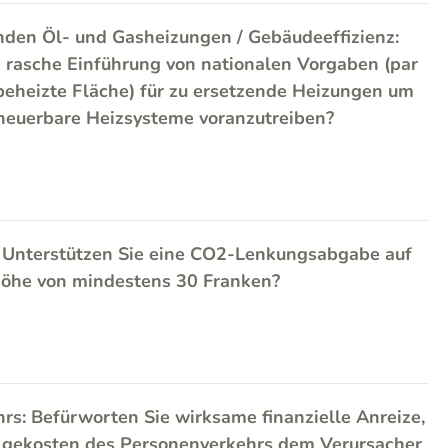
nden Öl- und Gasheizungen / Gebäudeeffizienz:
e rasche Einführung von nationalen Vorgaben (par
 beheizte Fläche) für zu ersetzende Heizungen um
neuerbare Heizsysteme voranzutreiben?
 Unterstützen Sie eine CO2-Lenkungsabgabe auf
 Höhe von mindestens 30 Franken?
rs: Befürworten Sie wirksame finanzielle Anreize,
lgekosten des Personenverkehrs dem Verursacher