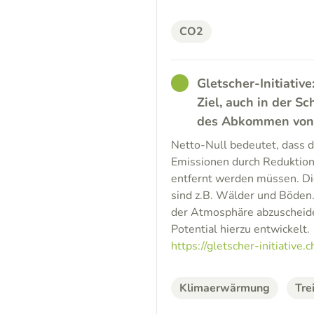
CO2
GOOD
Gletscher-Initiative
Ziel, auch in der 
des Abkommen von P
Netto-Null bedeutet, dass 
Emissionen durch Reduktio
entfernt werden müssen. Di
sind z.B. Wälder und Böden.
der Atmosphäre abzuscheiden
Potential hierzu entwickelt.
https://gletscher-initiative.c
Klimaerwärmung
Tre