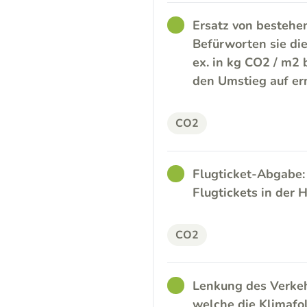
GOOD
Ersatz von bestehe
Befürworten sie di
ex. in kg CO2 / m2
den Umstieg auf er
CO2
GOOD
Flugticket-Abgabe:
Flugtickets in der
CO2
GOOD
Lenkung des Verkeh
welche die Klimafo