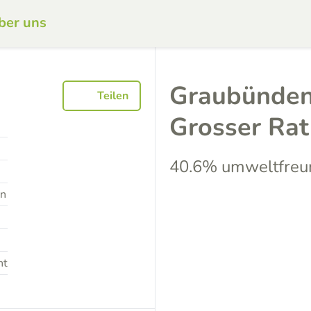
ber uns
Graubünden
Teilen
Grosser Ra
40.6% umweltfreu
en
nt