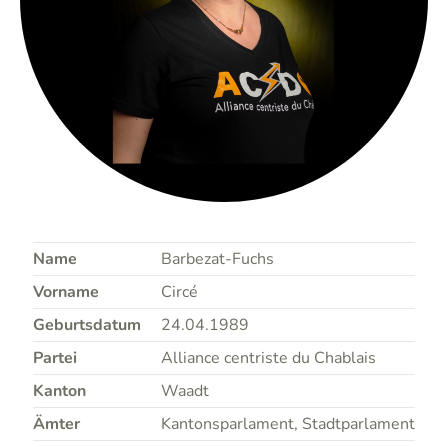
Name
Barbezat-Fuchs
Vorname
Circé
Geburtsdatum
24.04.1989
Partei
Alliance centriste du Chablais
Kanton
Waadt
Ämter
Kantonsparlament, Stadtparlament