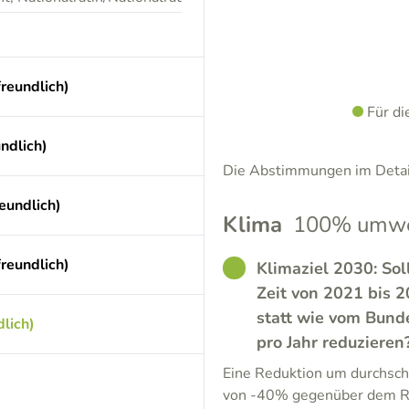
reundlich)
Für d
ndlich)
Die Abstimmungen im Detail
eundlich)
Klima
100% umwel
reundlich)
GOOD
Klimaziel 2030: Sol
Zeit von 2021 bis 
statt wie vom Bund
lich)
pro Jahr reduzieren
Eine Reduktion um durchschn
von -40% gegenüber dem Re