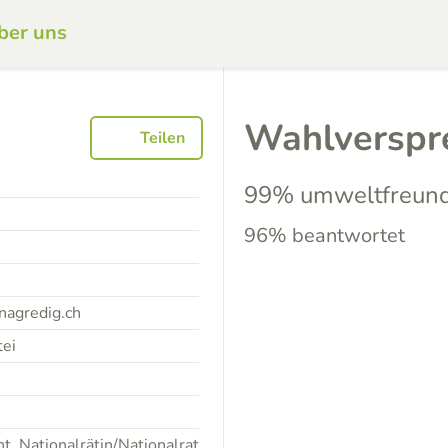
ber uns
Wahlverspr
Teilen
99% umweltfreund
96% beantwortet
nagredig.ch
tei
, Nationalrätin/Nationalrat