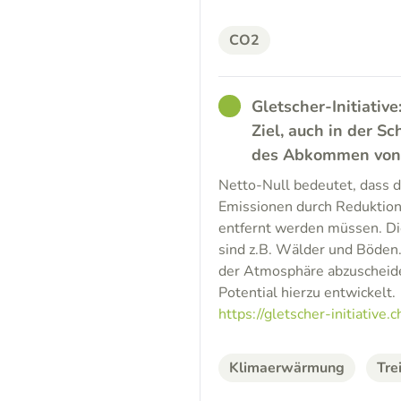
CO2
GOOD
Gletscher-Initiative
Ziel, auch in der 
des Abkommen von P
Netto-Null bedeutet, dass 
Emissionen durch Reduktio
entfernt werden müssen. Di
sind z.B. Wälder und Böden.
der Atmosphäre abzuscheiden
Potential hierzu entwickelt.
https://gletscher-initiative.c
Klimaerwärmung
Tre