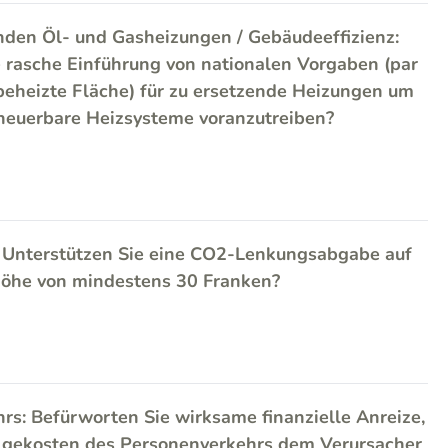
nden Öl- und Gasheizungen / Gebäudeeffizienz:
e rasche Einführung von nationalen Vorgaben (par
 beheizte Fläche) für zu ersetzende Heizungen um
neuerbare Heizsysteme voranzutreiben?
 Unterstützen Sie eine CO2-Lenkungsabgabe auf
 Höhe von mindestens 30 Franken?
rs: Befürworten Sie wirksame finanzielle Anreize,
lgekosten des Personenverkehrs dem Verursacher