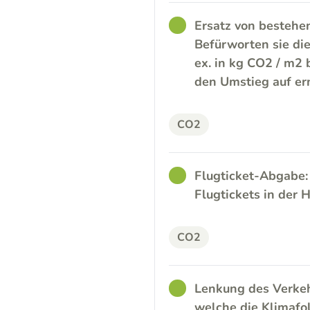
GOOD
Ersatz von bestehe
Befürworten sie di
ex. in kg CO2 / m2
den Umstieg auf er
CO2
GOOD
Flugticket-Abgabe:
Flugtickets in der
CO2
GOOD
Lenkung des Verkeh
welche die Klimafo