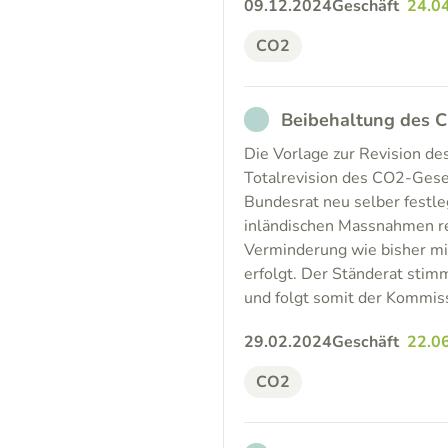
09.12.2024
Geschäft
24.0
CO2
NOT_PARTICIPATED
Beibehaltung des C
Die Vorlage zur Revision d
Totalrevision des CO2-Gese
Bundesrat neu selber festle
inländischen Massnahmen re
Verminderung wie bisher mi
erfolgt. Der Ständerat sti
und folgt somit der Kommis
29.02.2024
Geschäft
22.0
CO2