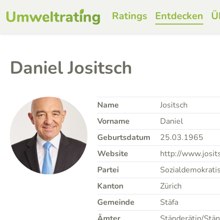
Ratings
Entdecken
Ü
Daniel Jositsch
Name
Jositsch
Vorname
Daniel
Geburtsdatum
25.03.1965
Website
http://www.josit
Partei
Sozialdemokratis
Kanton
Zürich
Gemeinde
Stäfa
Ämter
Ständerätin/Stän