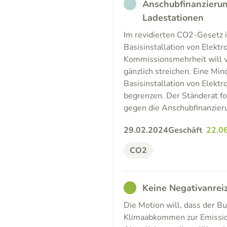
NOT_PARTICIPATED
Anschubfinanzierung
Ladestationen
Im revidierten CO2-Gesetz i
Basisinstallation von Elekt
Kommissionsmehrheit will v
gänzlich streichen. Eine Min
Basisinstallation von Elekt
begrenzen. Der Ständerat fo
gegen die Anschubfinanzier
29.02.2024
Geschäft
22.0
CO2
GOOD
Keine Negativanre
Die Motion will, dass der B
Klimaabkommen zur Emissio