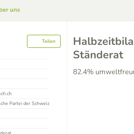
ber uns
Halbzeitbila
Teilen
Ständerat
82.4% umweltfreu
sch.ch
che Partei der Schweiz
derat