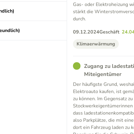
Gas- oder Elektroheizung wi
dlich)
stärkt die Winterstromverso
durch.
eundlich)
09.12.2024
Geschäft
24.0
Klimaerwärmung
GOOD
Zugang zu ladestat
Miteigentümer
Der häufigste Grund, weshal
Elektroauto kaufen, ist gemä
zu können. Im Gegensatz zu
Stockwerkeigentümerinnen u
dass ladestationenkompatibl
also Parkplätze, die mit ein
dort ein Fahrzeug laden zu k