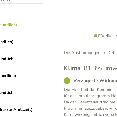
eundlich)
Für die U
ndlich)
Die Abstimmungen im Detail
undlich)
Klima
81.3% umwe
undlich)
GOOD
Verzögerte Wirkung
Die Mehrheit der Kommissio
undlich)
für das Impulsprogramm Heiz
Da der Gesetzesauftrag blei
Programm auszugeben, wird d
rkürzte Amtszeit)
Klimawirkung zeitlich versch