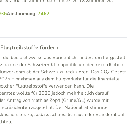
Der Ständerat stimmte dem mit 24 zu 18 Stimmen zu.
936
Abstimmung
7462
Flugtreibstoffe fördern
e, die beispielsweise aus Sonnenlicht und Strom hergestellt
assnahme der Schweizer Klimapolitik, um den rekordhohen
lugverkehrs ab der Schweiz zu reduzieren. Das CO₂-Gesetz
 2025 Einnahmen aus dem Flugverkehr für die finanzielle
olcher Flugtreibstoffe verwenden kann. Die
erates wollte für 2025 jedoch mehrheitlich darauf
der Antrag von Mathias Zopfi (Grüne/GL) wurde mit
atspräsidenten abgelehnt. Der Nationalrat stimmte
kussionslos zu, sodass schliesslich auch der Ständerat auf
htete.