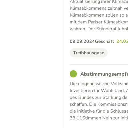
Aktualisierung ihrer Klimazi
Klimaabkommens zeitnah ver
Klimaabkommen sollen so an
mit dem Pariser Klimaabkom
wahren. Der Ständerat lehnt
09.09.2024
Geschäft
24.0
Treibhausgase
GOOD
Abstimmungsempfehl
Die eidgenössische Volksinit
Investieren für Wohlstand, 
des Bundes zur Stärkung de
schaffen. Die Kommissionsmeh
die Initiative für die Schl
33:11Stimmen Nein zur Initi