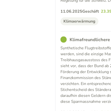
Regelung für die Schweiz. 
11.06.2025
Geschäft
23.3
Klimaerwärmung
GOOD
Klimafreundlichere 
Synthetische Flugtreibstoff
werden, sind die einzige M
Treibhausgasausstoss des F
sieht vor, dass der Bund ab
Förderung der Entwicklung s
Finanzkommission des Ständ
verzichten. Ein entsprechen
Stichentscheid des Ständer
daraufhin diesen Geldern dis
diese Sparmassnahme verzic