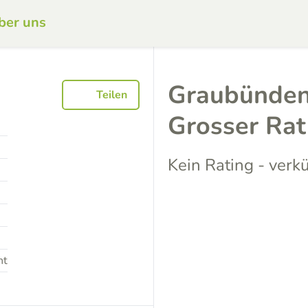
ber uns
Graubünden
Teilen
Grosser Ra
Kein Rating - verk
nt