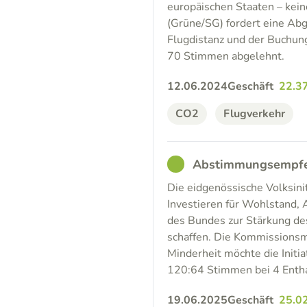
europäischen Staaten – kein
(Grüne/SG) fordert eine Abg
Flugdistanz und der Buchung
70 Stimmen abgelehnt.
12.06.2024
Geschäft
22.3
CO2
Flugverkehr
GOOD
Abstimmungsempfehl
Die eidgenössische Volksinit
Investieren für Wohlstand, 
des Bundes zur Stärkung de
schaffen. Die Kommissionsme
Minderheit möchte die Initi
120:64 Stimmen bei 4 Enthal
19.06.2025
Geschäft
25.0