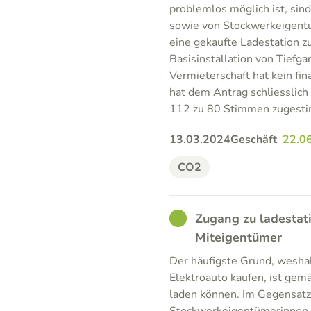
problemlos möglich ist, sin
sowie von Stockwerkeigentü
eine gekaufte Ladestation z
Basisinstallation von Tiefg
Vermieterschaft hat kein fin
hat dem Antrag schliesslich
112 zu 80 Stimmen zugestimm
13.03.2024
Geschäft
22.0
CO2
GOOD
Zugang zu ladestat
Miteigentümer
Der häufigste Grund, weshal
Elektroauto kaufen, ist gem
laden können. Im Gegensatz