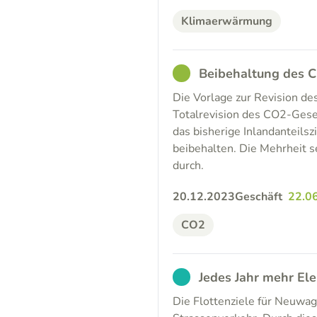
Klimaerwärmung
GOOD
Beibehaltung des C
Die Vorlage zur Revision d
Totalrevision des CO2-Gese
das bisherige Inlandanteils
beibehalten. Die Mehrheit s
durch.
20.12.2023
Geschäft
22.0
CO2
EXCUSED
Jedes Jahr mehr El
Die Flottenziele für Neuwag