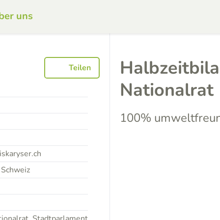
ber uns
Halbzeitbila
Teilen
Nationalrat
100% umweltfreun
iskaryser.ch
 Schweiz
tionalrat, Stadtparlament