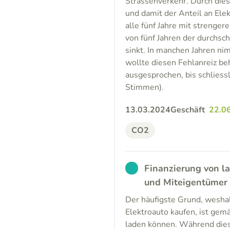
Strassenverkehr. Durch die
und damit der Anteil an Ele
alle fünf Jahre mit strengere
von fünf Jahren der durchsc
sinkt. In manchen Jahren n
wollte diesen Fehlanreiz be
ausgesprochen, bis schliess
Stimmen).
13.03.2024
Geschäft
22.0
CO2
EXCUSED
Finanzierung von l
und Miteigentümer
Der häufigste Grund, weshal
Elektroauto kaufen, ist gem
laden können. Während dies 