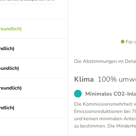
reundlich)
Für 
dlich)
Die Abstimmungen im Detail
undlich)
Klima
100% umwel
reundlich)
EXCUSED
Minimales CO2-Inla
Die Kommissionsmehrheit wi
dlich)
Emissionsreduktionen bei 7
und keinen minimalen Anteil
zu bestimmen. Die Minderhe