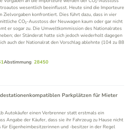
se Vorgaben an die Importeure werden der CO₂-Ausstoss
ktroautos wesentlich beeinflusst. Heute sind die Importeure
n Zielvorgaben konfrontiert. Dies führt dazu, dass in vier
hnittliche CO₂-Ausstoss der Neuwagen kaum oder gar nicht
immt er sogar zu. Die Umweltkommission des Nationalrates
heben; der Ständerat hatte sich jedoch wiederholt dagegen
lich auch der Nationalrat den Vorschlag ablehnte (104 zu 88
61
Abstimmung
28450
adestationenkompatiblen Parkplätzen für Mieter
b Autokäufer einen Verbrenner statt erstmals ein
äss Angabe der Käufer, dass sie ihr Fahrzeug zu Hause nicht
für Eigenheimbesitzerinnen und -besitzer in der Regel