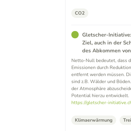
CO2
GOOD
Gletscher-Initiative
Ziel, auch in der 
des Abkommen von P
Netto-Null bedeutet, dass 
Emissionen durch Reduktio
entfernt werden müssen. Di
sind z.B. Wälder und Böden.
der Atmosphäre abzuscheiden
Potential hierzu entwickelt.
https://gletscher-initiative.c
Klimaerwärmung
Tre