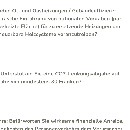
nden Öl- und Gasheizungen / Gebäudeeffizienz:
e rasche Einführung von nationalen Vorgaben (par
 beheizte Fläche) für zu ersetzende Heizungen um
neuerbare Heizsysteme voranzutreiben?
 Unterstützen Sie eine CO2-Lenkungsabgabe auf
 Höhe von mindestens 30 Franken?
rs: Befürworten Sie wirksame finanzielle Anreize,
lgekosten des Personenverkehrs dem Verursacher