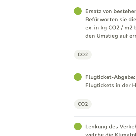
GOOD
Ersatz von bestehe
Befürworten sie di
ex. in kg CO2 / m2
den Umstieg auf er
CO2
GOOD
Flugticket-Abgabe:
Flugtickets in der
CO2
GOOD
Lenkung des Verkeh
welche die Klimafo