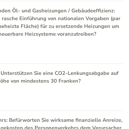
nden Öl- und Gasheizungen / Gebäudeeffizienz:
e rasche Einführung von nationalen Vorgaben (par
 beheizte Fläche) für zu ersetzende Heizungen um
neuerbare Heizsysteme voranzutreiben?
 Unterstützen Sie eine CO2-Lenkungsabgabe auf
 Höhe von mindestens 30 Franken?
rs: Befürworten Sie wirksame finanzielle Anreize,
lgekosten des Personenverkehrs dem Verursacher