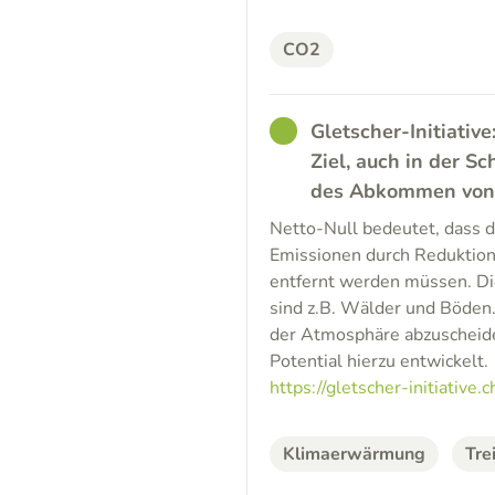
CO2
GOOD
Gletscher-Initiative
Ziel, auch in der 
des Abkommen von P
Netto-Null bedeutet, dass 
Emissionen durch Reduktio
entfernt werden müssen. Di
sind z.B. Wälder und Böden.
der Atmosphäre abzuscheiden
Potential hierzu entwickelt.
https://gletscher-initiative.c
Klimaerwärmung
Tre