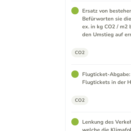
GOOD
Ersatz von bestehe
Befürworten sie di
ex. in kg CO2 / m2
den Umstieg auf er
CO2
GOOD
Flugticket-Abgabe:
Flugtickets in der
CO2
GOOD
Lenkung des Verkeh
welche die Klimafo