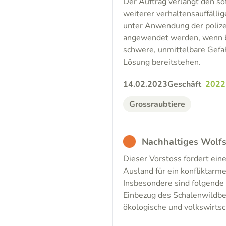
Der Auftrag verlangt den s
weiterer verhaltensauffälli
unter Anwendung der polizei
angewendet werden, wenn be
schwere, unmittelbare Gefa
Lösung bereitstehen.
14.02.2023
Geschäft
2022
Grossraubtiere
BAD
Nachhaltiges Wolf
Dieser Vorstoss fordert ein
Ausland für ein konfliktar
Insbesondere sind folgende 
Einbezug des Schalenwildbe
ökologische und volkswirtsc