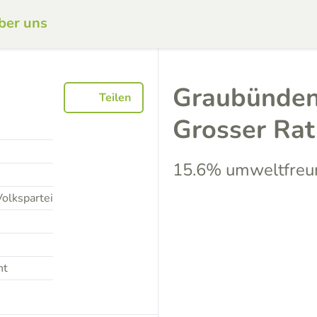
ber uns
Graubünden
Teilen
Grosser Ra
15.6% umweltfreu
olkspartei
nt