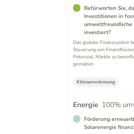
GOOD
Befürworten Sie, d
Investitionen in fos
umweltfreundliche I
investiert?
Das globale Finanzsystem be
Steuerung von Finanzflüssen
Potenzial, Märkte zu beeinf
gestalten
Klimaerwärmung
Energie
100% umw
NO_ANSWER
Förderung erneuerb
Solarenergie finanz