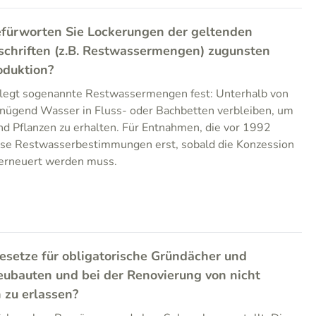
fürworten Sie Lockerungen der geltenden
chriften (z.B. Restwassermengen) zugunsten
oduktion?
legt sogenannte Restwassermengen fest: Unterhalb von
gend Wasser in Fluss- oder Bachbetten verbleiben, um
d Pflanzen zu erhalten. Für Entnahmen, die vor 1992
iese Restwasserbestimmungen erst, sobald die Konzession
 erneuert werden muss.
esetze für obligatorische Gründächer und
eubauten und bei der Renovierung von nicht
 zu erlassen?