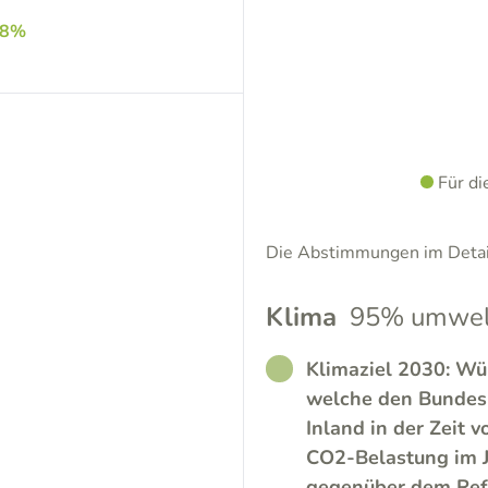
.8%
Für d
Die Abstimmungen im Detail
Klima
95% umwelt
RATHER_GOOD
Klimaziel 2030: Wür
welche den Bundesr
Inland in der Zeit 
CO2-Belastung im 
gegenüber dem Ref