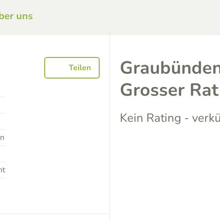
ber uns
Graubünden
Teilen
Grosser Ra
Kein Rating - verk
en
nt