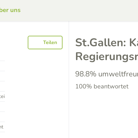
ber uns
St.Gallen: 
Teilen
Regierungs
98.8% umweltfreu
100% beantwortet
tei
nt