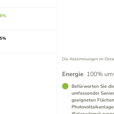
.8%
.5%
Die Abstimmungen im Detail
Energie
100% umw
GOOD
Befürworten Sie di
umfassender Sanie
geeigneten Flächen
Photovoltaikanlage
(Solarwärme) ausg