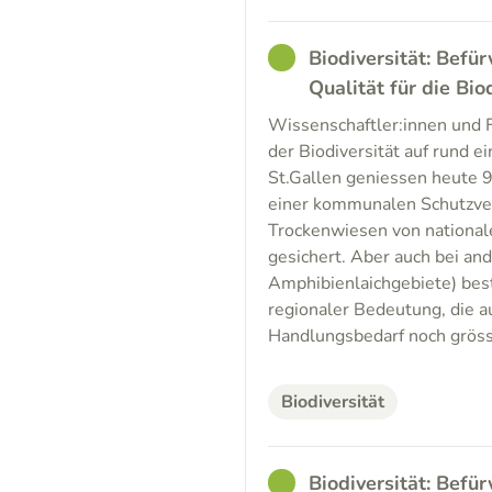
GOOD
Biodiversität: Befü
Qualität für die Bio
Wissenschaftler:innen und F
der Biodiversität auf rund e
St.Gallen geniessen heute 9
einer kommunalen Schutzver
Trockenwiesen von nationale
gesichert. Aber auch bei a
Amphibienlaichgebiete) bes
regionaler Bedeutung, die au
Handlungsbedarf noch gröss
Biodiversität
GOOD
Biodiversität: Befü