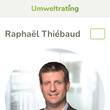
Raphaël Thiébaud