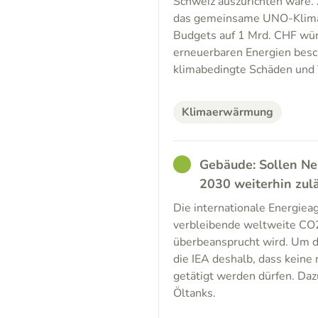
Schweiz auszurichten wäre.
das gemeinsame UNO-Klimaf
Budgets auf 1 Mrd. CHF wür
erneuerbaren Energien bes
klimabedingte Schäden und
Klimaerwärmung
GOOD
Gebäude: Sollen Ne
2030 weiterhin zulä
Die internationale Energiea
verbleibende weltweite CO
überbeansprucht wird. Um da
die IEA deshalb, dass kein
getätigt werden dürfen. Daz
Öltanks.