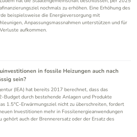
 Zudem hat die Staatengemeinschaft beschlossen, per 2025
inanzierungsziel nochmals zu erhöhen. Eine Erhöhung des
de beispielsweise die Energieversorgung mit
chleunigen, Anpassungsmassnahmen unterstützen und für
 Verluste aufkommen.
uinvestitionen in fossile Heizungen auch nach
ssig sein?
gentur (IEA) hat bereits 2017 berechnet, dass das
2-Budget durch bestehende Anlagen und Produkte
s 1.5°C-Erwärmungsziel nicht zu überschreiten, fordert
e neuen Investitionen mehr in Fossilenergieanwendungen
u gehört auch der Brennerersatz oder der Ersatz des