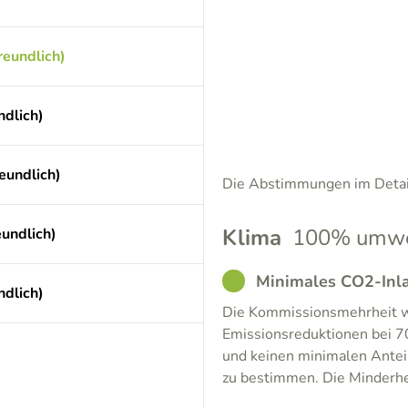
reundlich)
dlich)
eundlich)
Die Abstimmungen im Detail
Klima
100% umwel
eundlich)
GOOD
Minimales CO2-Inla
dlich)
Die Kommissionsmehrheit wi
Emissionsreduktionen bei 7
und keinen minimalen Anteil
zu bestimmen. Die Minderhe