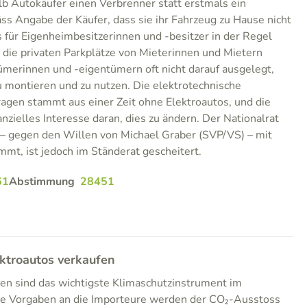
b Autokäufer einen Verbrenner statt erstmals ein
äss Angabe der Käufer, dass sie ihr Fahrzeug zu Hause nicht
für Eigenheimbesitzerinnen und -besitzer in der Regel
d die privaten Parkplätze von Mieterinnen und Mietern
merinnen und -eigentümern oft nicht darauf ausgelegt,
u montieren und zu nutzen. Die elektrotechnische
aragen stammt aus einer Zeit ohne Elektroautos, und die
anzielles Interesse daran, dies zu ändern. Der Nationalrat
 – gegen den Willen von Michael Graber (SVP/VS) – mit
t, ist jedoch im Ständerat gescheitert.
61
Abstimmung
28451
ektroautos verkaufen
en sind das wichtigste Klimaschutzinstrument im
se Vorgaben an die Importeure werden der CO₂-Ausstoss