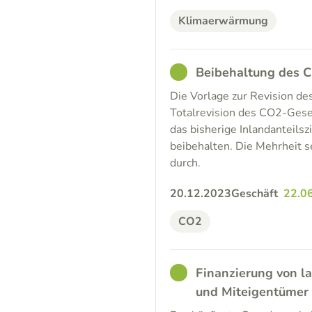
Klimaerwärmung
GOOD
Beibehaltung des C
Die Vorlage zur Revision d
Totalrevision des CO2-Gese
das bisherige Inlandanteils
beibehalten. Die Mehrheit s
durch.
20.12.2023
Geschäft
22.0
CO2
GOOD
Finanzierung von l
und Miteigentümer