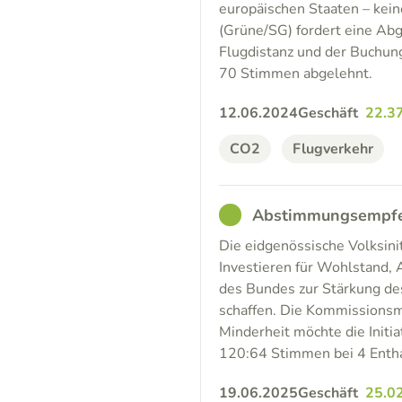
europäischen Staaten – kein
(Grüne/SG) fordert eine Abg
Flugdistanz und der Buchung
70 Stimmen abgelehnt.
12.06.2024
Geschäft
22.3
CO2
Flugverkehr
GOOD
Abstimmungsempfehl
Die eidgenössische Volksinit
Investieren für Wohlstand, 
des Bundes zur Stärkung de
schaffen. Die Kommissionsme
Minderheit möchte die Initi
120:64 Stimmen bei 4 Enthal
19.06.2025
Geschäft
25.0