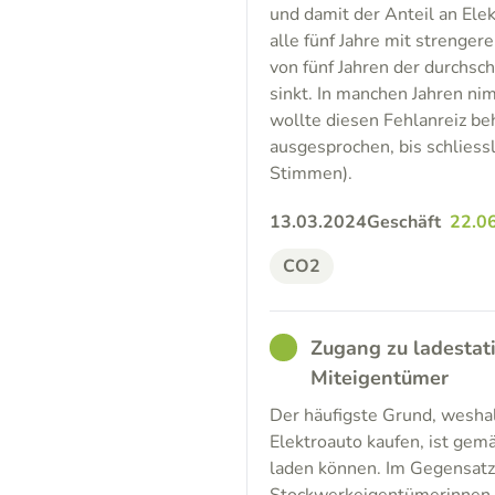
und damit der Anteil an Ele
alle fünf Jahre mit strengere
von fünf Jahren der durchsc
sinkt. In manchen Jahren n
wollte diesen Fehlanreiz be
ausgesprochen, bis schliess
Stimmen).
13.03.2024
Geschäft
22.0
CO2
GOOD
Zugang zu ladestat
Miteigentümer
Der häufigste Grund, weshal
Elektroauto kaufen, ist gem
laden können. Im Gegensatz