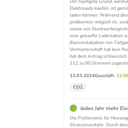
Der häufigste Grund, weshal
Elektroauto kaufen, ist gem
laden können. Während dies 
problemlos möglich ist, sin
sowie von Stockwerkeigentü
eine gekaufte Ladestation z
Basisinstallation von Tiefg
Vermieterschaft hat kein fin
hat dem Antrag schliesslich
112 zu 80 Stimmen zugestimm
13.03.2024
Geschäft
22.0
CO2
GOOD
Jedes Jahr mehr El
Die Flottenziele für Neuwag
Strassenverkehr. Durch die