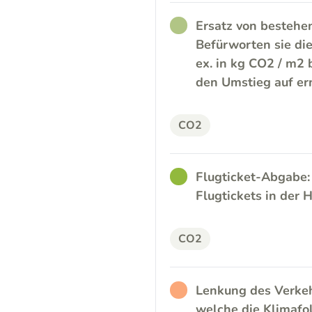
RATHER_GOOD
Ersatz von bestehe
Befürworten sie di
ex. in kg CO2 / m2
den Umstieg auf er
CO2
GOOD
Flugticket-Abgabe:
Flugtickets in der
CO2
RATHER_BAD
Lenkung des Verkeh
welche die Klimafo