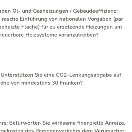
nden Öl- und Gasheizungen / Gebäudeeffizienz:
e rasche Einführung von nationalen Vorgaben (par
 beheizte Fläche) für zu ersetzende Heizungen um
neuerbare Heizsysteme voranzutreiben?
 Unterstützen Sie eine CO2-Lenkungsabgabe auf
 Höhe von mindestens 30 Franken?
rs: Befürworten Sie wirksame finanzielle Anreize,
lgekosten des Personenverkehrs dem Verursacher