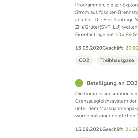
Programmen, die zur Explora
Strom aus fossilen Brennsto
ablehnt. Die Einzelanträge 
ZH)/Grüter(SVP, LU) wollen 
Einzelanträge mit 106:89
16.09.2020
Geschäft
20.0
CO2
Treibhausgase
GOOD
Beteiligung an CO2
Die Kommissionsmotion verl
Grenzausgleichssystem der E
unter dem Massnahmenpaket
wurde mit einer deutlichen
15.09.2021
Geschäft
21.3