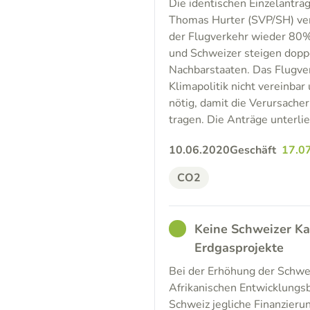
Die identischen Einzelanträg
Thomas Hurter (SVP/SH) ver
der Flugverkehr wieder 80%
und Schweizer steigen dopp
Nachbarstaaten. Das Flugve
Klimapolitik nicht vereinbar
nötig, damit die Verursache
tragen. Die Anträge unterl
10.06.2020
Geschäft
17.0
CO2
GOOD
Keine Schweizer Kap
Erdgasprojekte
Bei der Erhöhung der Schwe
Afrikanischen Entwicklungs
Schweiz jegliche Finanzieru