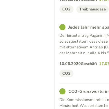
CO2
Treibhausgase
GOOD
Jedes Jahr mehr sp
Der Einzelantrag Paganini (M
so ausgestalten, dass diese
mit alternativem Antrieb (E
der Mehrheit nur alle 4 bis 
10.06.2020
Geschäft
17.0
CO2
GOOD
CO2-Grenzwerte im
Die Kommissionsmehrheit m
Minderheit Wasserfallen hin