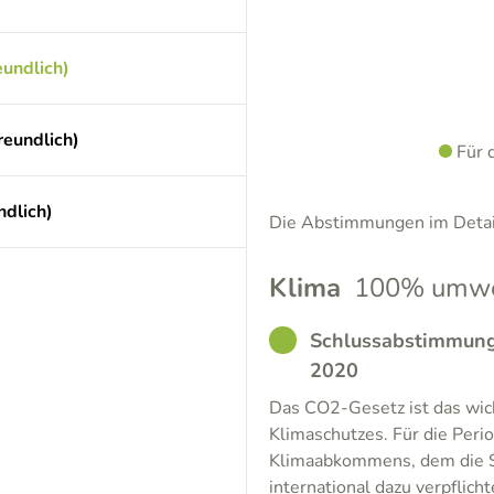
undlich)
reundlich)
Für 
dlich)
Die Abstimmungen im Detail
Klima
100% umwel
GOOD
Schlussabstimmung 
2020
Das CO2-Gesetz ist das wic
Klimaschutzes. Für die Peri
Klimaabkommens, dem die S
international dazu verpflic