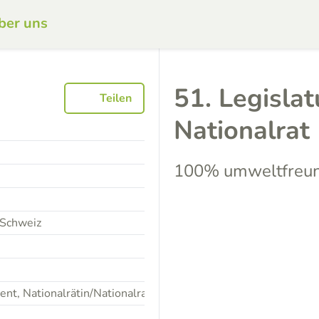
ber uns
51. Legisla
Teilen
Nationalrat
100% umweltfreun
 Schweiz
t, Nationalrätin/Nationalrat