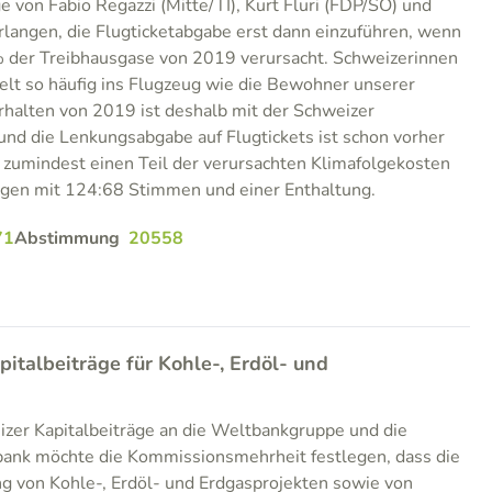
e von Fabio Regazzi (Mitte/TI), Kurt Fluri (FDP/SO) und
langen, die Flugticketabgabe erst dann einzuführen, wenn
 der Treibhausgase von 2019 verursacht. Schweizerinnen
elt so häufig ins Flugzeug wie die Bewohner unserer
rhalten von 2019 ist deshalb mit der Schweizer
 und die Lenkungsabgabe auf Flugtickets ist schon vorher
r zumindest einen Teil der verursachten Klimafolgekosten
iegen mit 124:68 Stimmen und einer Enthaltung.
71
Abstimmung
20558
italbeiträge für Kohle-, Erdöl- und
izer Kapitalbeiträge an die Weltbankgruppe und die
bank möchte die Kommissionsmehrheit festlegen, dass die
ng von Kohle-, Erdöl- und Erdgasprojekten sowie von