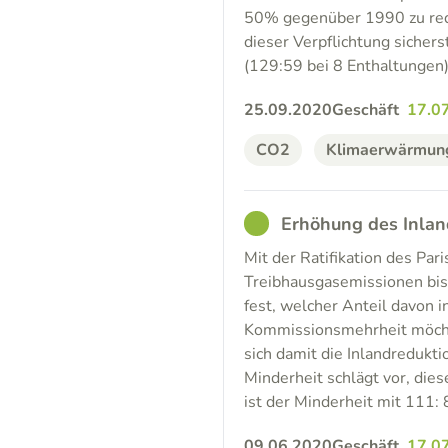
50% gegenüber 1990 zu redu
dieser Verpflichtung sicher
(129:59 bei 8 Enthaltungen
25.09.2020
Geschäft
17.0
CO2
Klimaerwärmun
GOOD
Erhöhung des Inlan
Mit der Ratifikation des Par
Treibhausgasemissionen bis
fest, welcher Anteil davon i
Kommissionsmehrheit möchte
sich damit die Inlandredukti
Minderheit schlägt vor, die
ist der Minderheit mit 111: 
09.06.2020
Geschäft
17.0