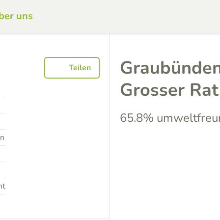
ber uns
Graubünden
Teilen
Grosser Ra
65.8% umweltfreu
en
nt