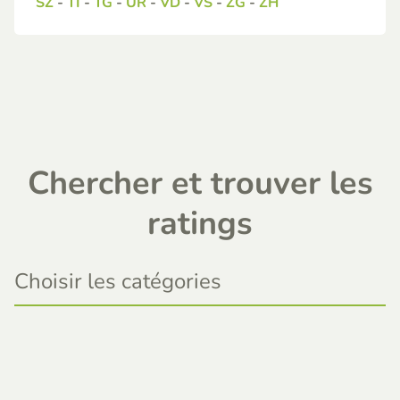
SZ
-
TI
-
TG
-
UR
-
VD
-
VS
-
ZG
-
ZH
Chercher et trouver les
ratings