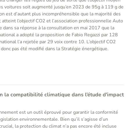
u changer les règles du jeu de sorte que l’objectif moyen
es voitures soit augmenté jusqu’en 2023 de 95g à 119 g de
on est d’autant plus incompréhensible que la majorité des
 atteint l’objectif CO2 et l’association professionnelle Auto
e dans sa réponse à la consultation en mai 2017 que la
ational a adopté la proposition de Fabio Regazzi par 128
national l’a rejetée par 29 voix contre 10. L’objectif CO2
 donc pas été modifié dans la Stratégie énergétique.
n la compatibilité climatique dans l’étude d'impact
onnement est un outil éprouvé pour garantir la conformité
égislation environnementale. Bien qu’il s’agisse d’un
cial, la protection du climat n’a pas encore été incluse