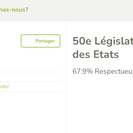
mes-nous?
50e Législa
Partager
des Etats
67.9% Respectueux
nfo/