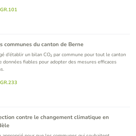
RGR.101
les communes du canton de Berne
gé d’établir un bilan CO₂ par commune pour tout le canton
de données fiables pour adopter des mesures efficaces
s.
RGR.233
ection contre le changement climatique en
dèle
re approprié pour que les communes qui souhaitent