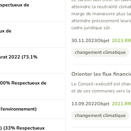
espectueux de
atteindre la neutralité clim
marge de manœuvre plus lar
atteindre précocement leurs
cadre juridique sûr.
ux de
30.11.2023
Objet
2023.RR
changement climatique
srat 2022 (73.1%
Orienter les flux financi
100% Respectueux de
Le Conseil-exécutif est char
et de ses communes vers la n
13.09.2022
Objet
2021.R
l‘environnement)
changement climatique
ure) (33% Respectueux