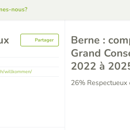
mes-nous?
ux
Berne : com
Partager
Grand Consei
2022 à 202
ch/willkommen/
26% Respectueux d