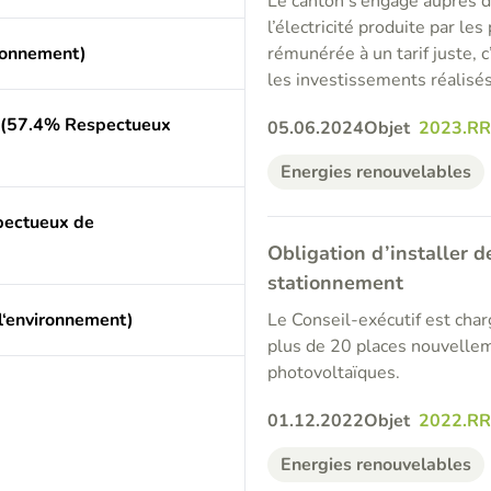
Le canton s’engage auprès d
l’électricité produite par le
ronnement)
rémunérée à un tarif juste, 
les investissements réalisés
 (57.4% Respectueux
05.06.2024
Objet
2023.R
Energies renouvelables
pectueux de
Obligation d’installer d
stationnement
l‘environnement)
Le Conseil-exécutif est char
plus de 20 places nouvelleme
photovoltaïques.
01.12.2022
Objet
2022.RR
Energies renouvelables