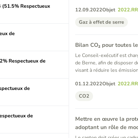
4 (51.5% Respectueux
12.09.2022
Objet
2022.R
Gaz à effet de serre
eux de
Bilan CO₂ pour toutes 
Le Conseil-exécutif est char
0.2% Respectueux de
de Berne, afin de disposer 
visant à réduire les émission
01.12.2022
Objet
2022.R
espectueux de
CO2
Respectueux de
Mettre en œuvre la prot
adoptant un rôle de mo
Le canton doit créer un cad