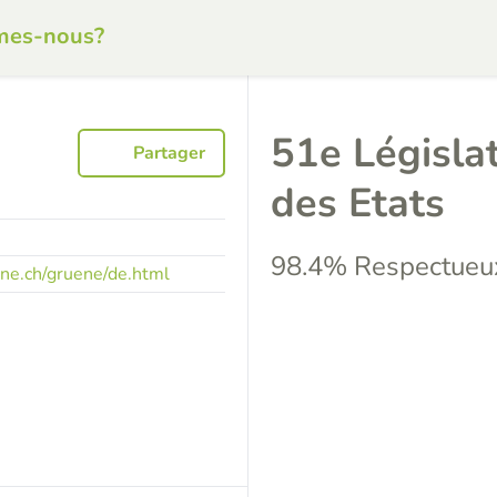
mes-nous?
51e Législa
Partager
des Etats
98.4% Respectueux
ne.ch/gruene/de.html