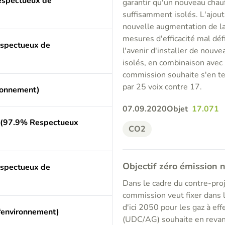
espectueux de
garantir qu'un nouveau chauf
suffisamment isolés. L'ajou
nouvelle augmentation de la
mesures d'efficacité mal défi
espectueux de
l'avenir d'installer de nou
isolés, en combinaison avec 
commission souhaite s'en ten
par 25 voix contre 17.
ronnement)
07.09.2020
Objet
17.071
 (97.9% Respectueux
CO2
Objectif zéro émission n
espectueux de
Dans le cadre du contre-projet
commission veut fixer dans l'a
d'ici 2050 pour les gaz à ef
‘environnement)
(UDC/AG) souhaite en revan