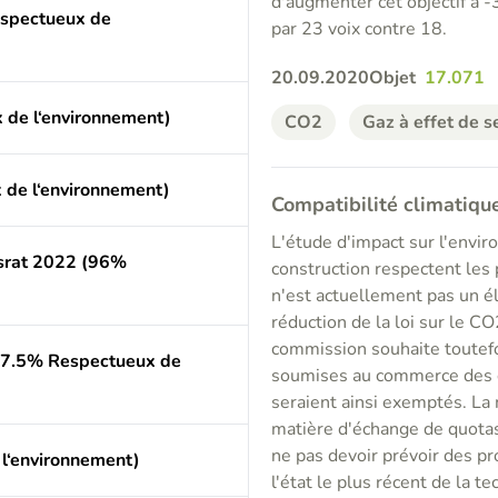
d'augmenter cet objectif à -
espectueux de
par 23 voix contre 18.
20.09.2020
Objet
17.071
de l‘environnement)
CO2
Gaz à effet de s
de l‘environnement)
Compatibilité climatiq
L'étude d'impact sur l'envi
srat 2022 (96%
construction respectent les 
n'est actuellement pas un él
réduction de la loi sur le C
commission souhaite toutefoi
87.5% Respectueux de
soumises au commerce des é
seraient ainsi exemptés. La
matière d'échange de quotas
ne pas devoir prévoir des pr
l‘environnement)
l'état le plus récent de la t