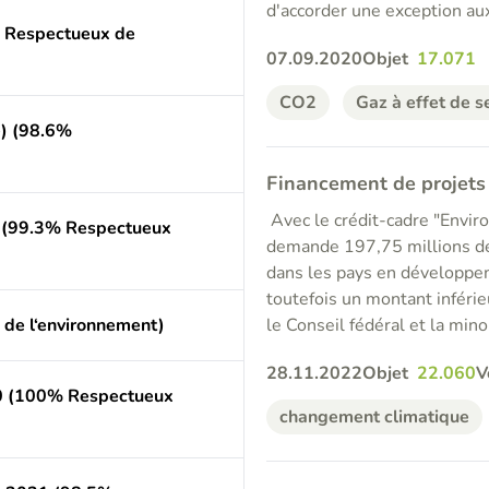
d'accorder une exception au
% Respectueux de
07.09.2020
Objet
17.071
CO2
Gaz à effet de s
e) (98.6%
Financement de projets
Avec le crédit-cadre "Envi
e) (99.3% Respectueux
demande 197,75 millions de
dans les pays en développe
toutefois un montant inférie
 de l‘environnement)
le Conseil fédéral et la mino
28.11.2022
Objet
22.060
V
0 (100% Respectueux
changement climatique