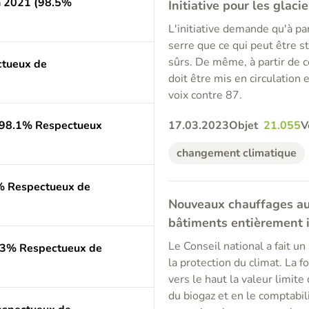
n 2021 (98.5%
Initiative pour les glacie
L'initiative demande qu'à pa
serre que ce qui peut être s
sûrs. De même, à partir de c
tueux de
doit être mis en circulation 
voix contre 87.
(98.1% Respectueux
17.03.2023
Objet
21.055
V
changement climatique
4% Respectueux de
Nouveaux chauffages au
bâtiments entièrement 
Le Conseil national a fait un a
8.3% Respectueux de
la protection du climat. La 
vers le haut la valeur limit
du biogaz et en le comptabil