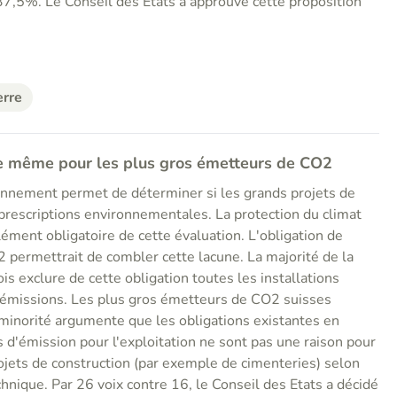
37,5%. Le Conseil des Etats a approuvé cette proposition
erre
ue même pour les plus gros émetteurs de CO2
ronnement permet de déterminer si les grands projets de
prescriptions environnementales. La protection du climat
ément obligatoire de cette évaluation. L'obligation de
O2 permettrait de combler cette lacune. La majorité de la
s exclure de cette obligation toutes les installations
missions. Les plus gros émetteurs de CO2 suisses
 minorité argumente que les obligations existantes en
 d'émission pour l'exploitation ne sont pas une raison pour
ojets de construction (par exemple de cimenteries) selon
echnique. Par 26 voix contre 16, le Conseil des Etats a décidé