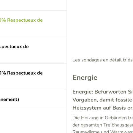
00% Respectueux de
espectueux de
Les sondages en détail triés 
00% Respectueux de
Energie
Energie: Befürworten Si
onnement)
Vorgaben, damit fossile
Heizsystem auf Basis e
Die Heizung in Gebäuden trä
der gesamten Treibhausgas
Raumwärme und Warmwasser