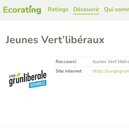
Ratings
Découvrir
Qui som
Jeunes Vert’libéraux
Raccourci
Jeunes Vert’libér
Site internet
https://jungegrunl