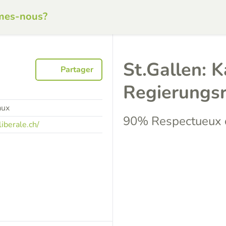
mes-nous?
St.Gallen: 
Partager
Regierungs
aux
90% Respectueux d
iberale.ch/