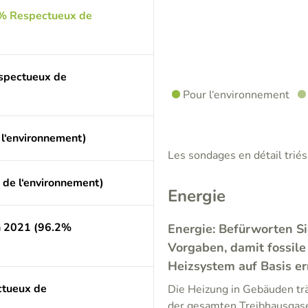
0% Respectueux de
espectueux de
Pour l‘environnement
l‘environnement)
Les sondages en détail triés 
 de l‘environnement)
Energie
n 2021 (96.2%
Energie: Befürworten Si
Vorgaben, damit fossile
Heizsystem auf Basis e
tueux de
Die Heizung in Gebäuden trä
der gesamten Treibhausgas