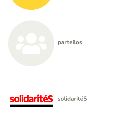
parteilos
solidaritéS